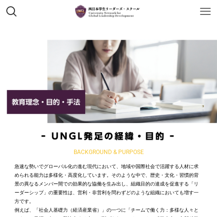
BACKGROUND & PURPOSE
急速な勢いでグローバル化の進む現代において、地域や国際社会で活躍する人材に求
められる能力は多様化・高度化しています。そのような中で、歴史・文化・習慣的背
景の異なるメンバー間での効果的な協働を生み出し、組織目的の達成を促進する「リ
ーダーシップ」の重要性は、営利・非営利を問わずどのような組織においても増す一
方です。
例えば、「社会人基礎力（経済産業省）」の一つに「チームで働く力：多様な人々と