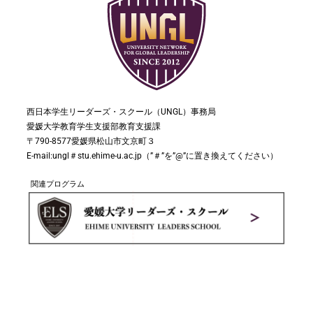
西日本学生リーダーズ・スクール（
UNGL
）事務局
愛媛大学教育学生支援部教育支援課
〒
790-8577
愛媛県松山市文京町３
E-mail:ungl
＃
stu.ehime-u.ac.jp
（
”
＃
”
を
”@”
に置き換えてください）
関連プログラム