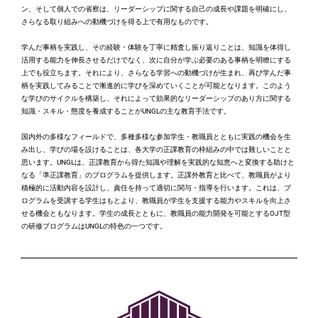
ン、そして個人での省察は、リーダーシップに関する自己の成長や課題を明確にし、
さらなる取り組みへの動機づけを得る上で有用なものです。
学んだ事柄を実践し、その経験・体験を丁寧に精査し振り返りことは、知識を体得し
活用する能力を伸長させるだけでなく、次に自分が学ぶ必要のある事柄を明瞭にする
上でも役立ちます。それにより、さらなる学習への動機づけが生まれ、再び学んだ事
柄を実践してみることで漸進的に学びを深めていくことが可能となります。このよう
な学びのサイクルを構築し、それによって効果的なリーダーシップのあり方に関する
知識・スキル・態度を養成することが
UNGL
の主な教育手法です。
国内外の多様なフィールドで、多種多様な参加学生・教職員とともに実践の機会を生
み出し、学びの場を設けることは、各大学の正課教育の枠組みの中では難しいことと
思います。
UNGL
は、正課教育から得た知識や理解を実践的な知恵へと変換する助けと
なる「準正課教育」のプログラムを提供します。正課外教育と比べて、教職員がより
積極的に活動内容を設計し、責任を持って適切に関与・指導を行います。これは、プ
ログラムを受講する学生はもとより、教職員が学生を支援する能力やスキルを向上さ
せる機会ともなります。学生の成長とともに、教職員の能力開発を可能とする
OJT
型
の研修プログラムは
UNGL
の特色の一つです。