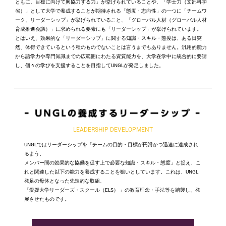
ともに、目標に向けて興協力する力」が挙げられていることや、「学士力（文部科学
省）」として大学で養成することが期待される「態度・志向性」の一つに「チームワ
ーク、リーダーシップ」が挙げられていること、「グローバル人材（グローバル人材
育成推進会議）」に求められる要素にも「リーダーシップ」が挙げられています。
とはいえ、効果的な「リーダーシップ」に関する知識・スキル・態度は、ある日突
然、体得できているという種のものでないことは言うまでもありません。汎用的能力
から語学力や専門知識までの広範囲にわたる資質能力を、大学在学中に統合的に要請
し、個々の学びを支援することを目指して
UNGL
が発足しました。
LEADERSHIP DEVELOPMENT
UNGL
ではリーダーシップを「チームの目的・目標が円滑かつ迅速に達成され
るよう、
メンバー間の効果的な協働を促す上で必要な知識・スキル・態度」と捉え、こ
れと関連した以下の能力を養成することを狙いとしています。これは、
UNGL
発足の母体となった先進的な取組、
「愛媛大学リーダーズ・スクール（
ELS
）
」の教育理念・手法等を踏襲し、発
展させたものです。